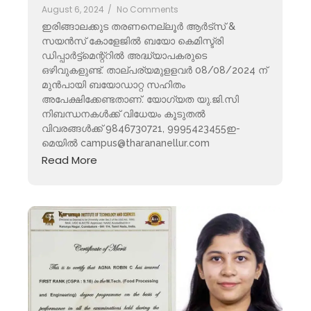
August 6, 2024
/
No Comments
ഇരിങ്ങാലക്കുട തരണനെല്ലൂർ ആർട്‌സ് &
സയൻസ് കോളേജിൽ ബയോ കെമിസ്ട്രി
ഡിപ്പാർട്ട്മെന്റ്റിൽ അദ്ധ്യാപകരുടെ
ഒഴിവുകളുണ്ട്. താല്‌പര്യമുളളവർ 08/08/2024 ന്
മുൻപായി ബയോഡാറ്റ സഹിതം
അപേക്ഷിക്കേണ്ടതാണ്. യോഗ്യത യു.ജി.സി
നിബന്ധനകൾക്ക് വിധേയം കൂടുതൽ
വിവരങ്ങൾക്ക് 9846730721, 9995423455ഇ-
മെയിൽ campus@tharananellur.com
Read More