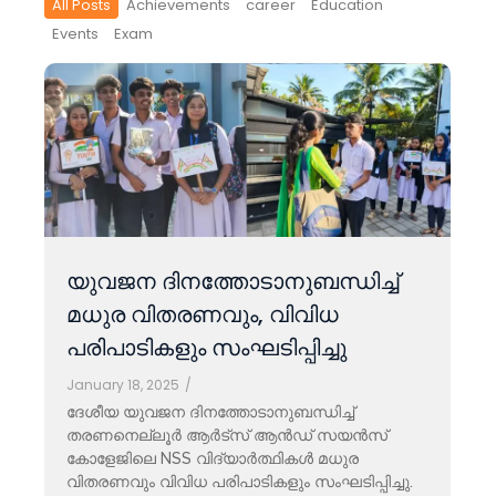
All Posts
Achievements
career
Education
Events
Exam
യുവജന ദിനത്തോടാനുബന്ധിച്ച്
മധുര വിതരണവും, വിവിധ
പരിപാടികളും സംഘടിപ്പിച്ചു
January 18, 2025
/
ദേശീയ യുവജന ദിനത്തോടാനുബന്ധിച്ച്
തരണനെല്ലൂർ ആർട്സ് ആൻഡ് സയൻസ്
കോളേജിലെ NSS വിദ്യാർത്ഥികൾ മധുര
വിതരണവും വിവിധ പരിപാടികളും സംഘടിപ്പിച്ചു.