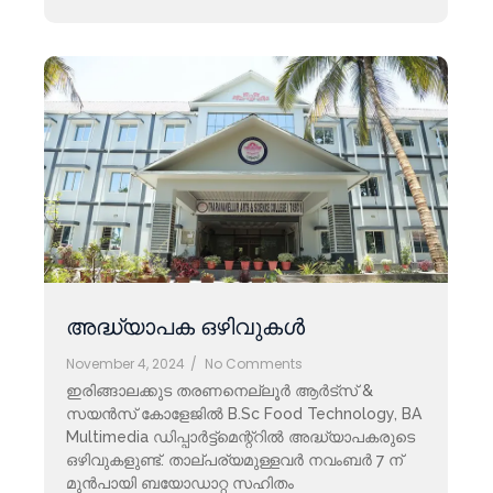
അദ്ധ്യാപക ഒഴിവുകൾ
November 4, 2024
/
No Comments
ഇരിങ്ങാലക്കുട തരണനെല്ലൂർ ആർട്സ് &
സയൻസ് കോളേജിൽ B.Sc Food Technology, BA
Multimedia ഡിപ്പാർട്ട്മെന്റ്റിൽ അദ്ധ്യാപകരുടെ
ഒഴിവുകളുണ്ട്. താല്പര്യമുള്ളവർ നവംബർ 7 ന്
മുൻപായി ബയോഡാറ്റ സഹിതം