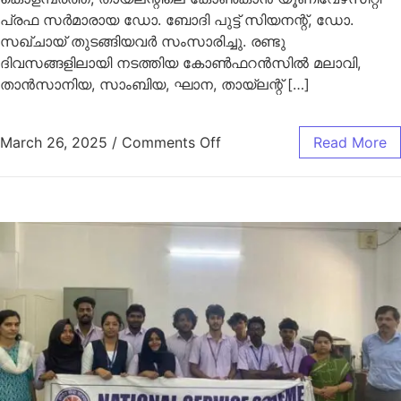
പ്രഫ സർമാരായ ഡോ. ബോദി പുട്ട് സിയനന്റ്, ഡോ.
സഖ്ചായ് തുടങ്ങിയവർ സംസാരിച്ചു. രണ്ടു
ദിവസങ്ങളിലായി നടത്തിയ കോൺഫറൻസിൽ മലാവി,
താൻസാനിയ, സാംബിയ, ഘാന, തായ്ലന്റ് […]
March 26, 2025
/
Comments Off
Read More