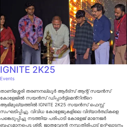
IGNITE 2K25
Events
താണിശ്ശേരി തരണനല്ലൂർ ആർട്സ് ആന്റ് സയൻസ്
കോളേജിൽ സയൻസ് ഡിപ്പാർട്ട്മെൻ്റിൻ്റെ
ആഭിമുഖ്യത്തിൽ IGNITE 2K25 സയൻസ് ഫെസ്റ്റ്
സംഘടിപ്പിച്ചു. വിവിധ കോളേജുകളിലെ വിദ്യാർത്ഥികളെ
പങ്കെടുപ്പിച്ചു നടത്തിയ പരിപാടി കോളേജ് മാനേജർ
ബഹുമാനപ്പെട്ട ശ്രീ. ജാതവേദൻ നമ്പുതിരിപ്പാട് ഉദ്ഘാടനം