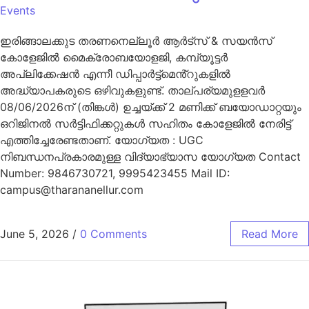
Events
ഇരിങ്ങാലക്കുട തരണനെല്ലൂർ ആർട്‌സ് & സയൻസ്
കോളേജിൽ മൈക്രോബയോളജി, കമ്പ്യൂട്ടർ
അപ്ലിക്കേഷൻ എന്നീ ഡിപ്പാർട്ട്‌മെൻ്റുകളിൽ
അദ്ധ്യാപകരുടെ ഒഴിവുകളുണ്ട്. താല്പര്യമുളളവർ
08/06/2026ന് (തിങ്കൾ) ഉച്ചയ്ക്ക് 2 മണിക്ക് ബയോഡാറ്റയും
ഒറിജിനൽ സർട്ടിഫിക്കറ്റുകൾ സഹിതം കോളേജിൽ നേരിട്ട്
എത്തിച്ചേരേണ്ടതാണ്. യോഗ്യത : UGC
നിബന്ധനപ്രകാരമുള്ള വിദ്യാഭ്യാസ യോഗ്യത Contact
Number: 9846730721, 9995423455 Mail ID:
campus@tharananellur.com
June 5, 2026
/
0 Comments
Read More