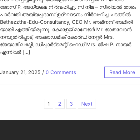
ജോസ് P. അധ്യക്ഷ നിർവഹിച്ചു. സിനിമ – സീരിയൽ താരം
പാർവതി അയ്യപ്പദാസ് ഉദ്ഘാടനം നിർവഹിച്ച ചടങ്ങിൽ
Bethezztha-Edu-Consultancy, CEO Mr. അഭിനന്ദ് അഥിതി
യായി എത്തിയിരുന്നു. കോളേജ് മാനേജർ Mr. ജാതവേദൻ
നമ്പൂതിരിപ്പാട്, അക്കാഡമിക് കോർഡിനേറ്റർ Mrs.
ജ്യോതിലക്ഷ്മി, ഡിപ്പാർട്മെന്റ് ഹെഡ് Mrs. ജിഷ P. നായർ
എന്നിവർ […]
January 21, 2025
/
0 Comments
Read More
1
2
3
Next