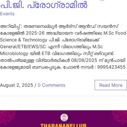
പി.ജി. പ്രോഗ്രാമിൽ
Events
അറിയിപ്പ് : തരണനെല്ലൂർ ആർട്സ് ആൻഡ് സയൻസ്
കോളേജിൽ 2025-26 അദ്ധ്യായന വർഷത്തിലെ M.Sc Food
Science & Technology പി.ജി. പ്രോഗ്രാമിലേക്ക്
General/ETB/EWS/SC എന്നീ വിഭാഗത്തിലും M.Sc
Microbiology യിൽ ETB വിഭാഗത്തിലും സീറ്റ് ഒഴിവുണ്ട്.
താൽപര്യമുള്ള വിദ്യാർത്ഥികൾ 08/08/2025 ന് മുൻപായി
കോളേജുമായി ബന്ധപ്പെടുക. ഫോൺ നമ്പർ : 9995423455
August 2, 2025
/
0 Comments
Read More