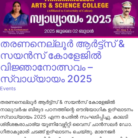
തരണനെല്ലൂർ ആർട്ട്സ് &
സയൻസ് കോളേജിൽ
വിജ്ഞാനോത്സവം –
സ്വാധ്യായം 2025
Events
തരണനെല്ലൂർ ആർട്ട്സ് & സയൻസ് കോളേജിൽ
നാലുവർഷ ബിരുദ പഠനത്തിന്റെ ഔദ്യോഗിക ഉദ്ഘാടനം
സ്വാധ്യായം 2025 എന്ന പേരിൽ സംഘടിപ്പിച്ചു. കാലടി
ശ്രീശങ്കരാചാര്യ യൂണിവേഴ്സിറ്റി വൈസ് ചാൻസലർ ഡോ.
ഗീതാകുമാരി ചടങ്ങ് ഉദ്ഘാടനം ചെയ്തു. മാനേജർ