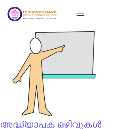
അദ്ധ്യാപക ഒഴിവുകൾ