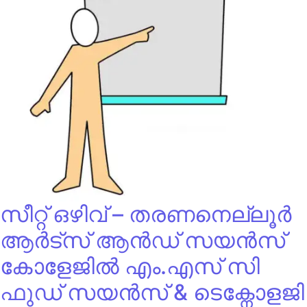
സീറ്റ് ഒഴിവ് – തരണനെല്ലൂർ
ആർട്സ് ആൻഡ് സയൻസ്
കോളേജിൽ എം.എസ് സി
ഫുഡ് സയൻസ് & ടെക്നോളജി