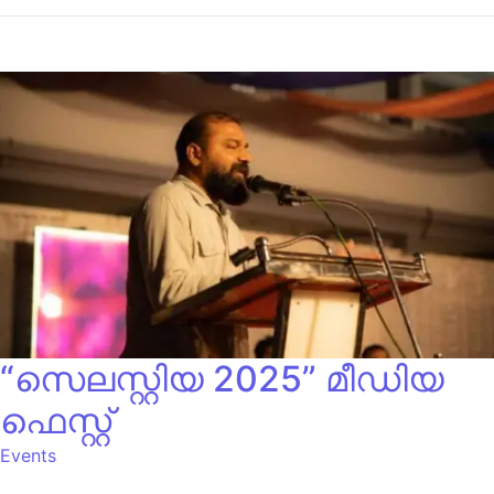
“സെലസ്റ്റിയ 2025” മീഡിയ
ഫെസ്റ്റ്
Events