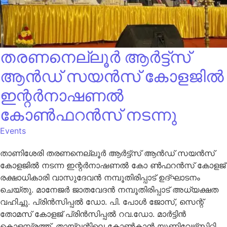
തരണനെല്ലൂർ ആർട്ട്സ്
ആൻഡ് സയൻസ് കോളജിൽ
ഇന്റർനാഷണൽ
കോൺഫറൻസ് നടന്നു
Events
താണിശേരി തരണനെല്ലൂർ ആർട്ട്സ് ആൻഡ് സയൻസ്
കോളജിൽ നടന്ന ഇന്റർനാഷണൽ കോ ൺഫറൻസ് കോളജ്
രക്ഷാധികാരി വാസുദേവൻ നമ്പൂതിരിപ്പാട് ഉദ്ഘാടനം
ചെയ്തു. മാനേജർ ജാതവേദൻ നമ്പൂതിരിപ്പാട് അധ്യക്ഷത
വഹിച്ചു. പ്രിൻസിപ്പൽ ഡോ. പി. പോൾ ജോസ്, സെന്റ്
തോമസ് കോളജ് പ്രിൻസിപ്പൽ റവ.ഡോ. മാർട്ടിൻ
കൊളമ്പ്രത്ത്, തായ്ല‌ന്റിലെ കോൺകാൻ യൂണിവേഴ്‌സിറ്റി