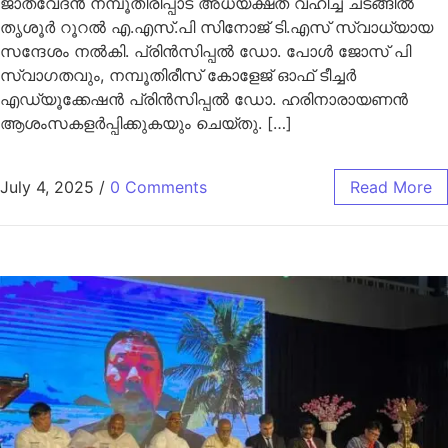
ജാതവേദൻ നമ്പൂതിരിപ്പാട് അധ്യക്ഷത വഹിച്ച ചടങ്ങിൽ
തൃശൂർ റൂറൽ എ.എസ്.പി സിനോജ് ടി.എസ് സ്വാധ്യായ
സന്ദേശം നൽകി. പ്രിൻസിപ്പൽ ഡോ. പോൾ ജോസ് പി
സ്വാഗതവും, നമ്പൂതിരീസ്‌ കോളേജ് ഓഫ് ടീച്ചർ
എഡ്യൂക്കേഷൻ പ്രിൻസിപ്പൽ ഡോ. ഹരിനാരായണൻ
ആശംസകളർപ്പിക്കുകയും ചെയ്തു. […]
July 4, 2025
/
0 Comments
Read More