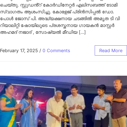
ചെയ്തു. സ്റ്റുഡൻ്റ് കോർഡിനേറ്റർ എലിസബത്ത്‌ ടോമി
സ്വാഗതം ആശംസിച്ചു. കോളേജ് പ്രിൻസിപ്പൽ ഡോ.
പോൾ ജോസ് പി. അദ്ധ്യക്ഷനായ ചടങ്ങിൽ അമൃത ടി വി
റിയാലിറ്റി ഷോയിലൂടെ പ്രശസ്തനായ ഗായകൻ മാസ്റ്റർ
അഹമദ്‌ നജാദ് , സോഷ്യൽ മീഡിയ […]
February 17, 2025
/
0 Comments
Read More