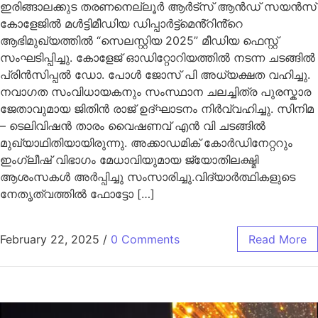
ഇരിങ്ങാലക്കുട തരണനെല്ലൂർ ആർട്സ് ആൻഡ് സയൻസ്
കോളേജിൽ മൾട്ടിമീഡിയ ഡിപ്പാർട്ട്മെൻ്റിൻ്റെ
ആഭിമുഖ്യത്തിൽ “സെലസ്റ്റിയ 2025” മീഡിയ ഫെസ്റ്റ്
സംഘടിപ്പിച്ചു. കോളേജ് ഓഡിറ്റോറിയത്തിൽ നടന്ന ചടങ്ങിൽ
പ്രിൻസിപ്പൽ ഡോ. പോൾ ജോസ് പി അധ്യക്ഷത വഹിച്ചു.
നവാഗത സംവിധായകനും സംസ്ഥാന ചലച്ചിത്ര പുരസ്കാര
ജേതാവുമായ ജിതിൻ രാജ് ഉദ്ഘാടനം നിർവ്വഹിച്ചു. സിനിമ
– ടെലിവിഷൻ താരം വൈഷണവ് എൻ വി ചടങ്ങിൽ
മുഖ്യാഥിതിയായിരുന്നു. അക്കാഡമിക് കോർഡിനേറ്ററും
ഇംഗ്ലീഷ് വിഭാഗം മേധാവിയുമായ ജ്യോതിലക്ഷ്മി
ആശംസകൾ അർപ്പിച്ചു സംസാരിച്ചു.വിദ്യാർത്ഥികളുടെ
നേതൃത്വത്തിൽ ഫോട്ടോ […]
February 22, 2025
/
0 Comments
Read More