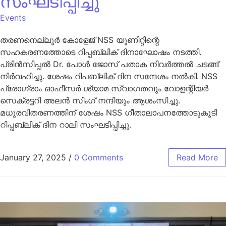
സംഘടിപ്പിച്ചു
Events
തരണനെല്ലൂർ കോളേജ് NSS യൂണിറ്റിന്റെ
സഹകരണത്തോടെ റിപ്പബ്ലിക് ദിനാഘോഷം നടത്തി.
പ്രിൻസിപ്പൽ Dr. പോൾ ജോസ് പതാക നിവർത്തൽ ചടങ്ങ്
നിർവഹിച്ചു. ശേഷം റിപബ്ലിക് ദിന സന്ദേശം നൽകി. NSS
പ്രോഗ്രാം ഓഫീസർ ശ്യാമ സ്വാഗതവും വോളന്റിയർ
സെക്രട്ടറി അലൻ സിംഗ് നന്ദിയും ആശംസിച്ചു.
മധുരവിതരണത്തിന് ശേഷം NSS ഗീതാലാപനത്തോടുകൂടി
റിപ്പബ്ലിക് ദിന റാലി സംഘടിപ്പിച്ചു.
January 27, 2025
/
0 Comments
Read More