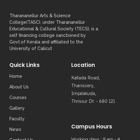
Tharananellur Arts & Science
College(TASC), under Tharananellur
Educational & Cultural Society (TECS), is a
self financing college sanctioned by
Govt.of Kerala and affiliated to the
University of Calicut
Quick Links
Location
Home
Kallada Road,
Thanissery,
About Us
Irinjalakuda,
Courses
Thrissur Dt. - 680 121
Gallery
Faculty
Campus Hours
News
Working days : 9 am - 4