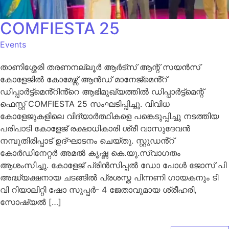
COMFIESTA 25
Events
താണിശ്ശേരി തരണനല്ലൂർ ആർട്സ് ആന്റ് സയൻസ്
കോളേജിൽ കോമേഴ്സ് ആൻഡ് മാനേജ്‌മെൻ്റ്
ഡിപ്പാർട്ട്മെൻ്റിൻ്റെ ആഭിമുഖ്യത്തിൽ ഡിപ്പാർട്ട്മെന്റ്
ഫെസ്റ്റ് COMFIESTA 25 സംഘടിപ്പിച്ചു. വിവിധ
കോളേജുകളിലെ വിദ്യാർത്ഥികളെ പങ്കെടുപ്പിച്ചു നടത്തിയ
പരിപാടി കോളേജ് രക്ഷാധികാരി ശ്രീ വാസുദേവൻ
നമ്പുതിരിപ്പാട് ഉദ്ഘാടനം ചെയ്തു. സ്റ്റുഡൻ്റ്
കോർഡിനേറ്റർ അമൽ കൃഷ്ണ കെ.യു.സ്വാഗതം
ആശംസിച്ചു. കോളേജ് പ്രിൻസിപ്പൽ ഡോ പോൾ ജോസ് പി
അദ്ധ്യക്ഷനായ ചടങ്ങിൽ പ്രശസ്ത പിന്നണി ഗായകനും ടി
വി റിയാലിറ്റി ഷോ സൂപ്പർ- 4 ജേതാവുമായ ശ്രീഹരി,
സോഷ്യൽ […]