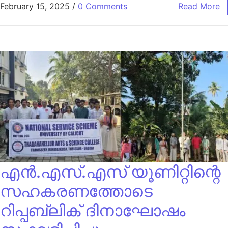
February 15, 2025
/
0 Comments
Read More
എൻ.എസ്.എസ് യൂണിറ്റിന്റെ
സഹകരണത്തോടെ
റിപ്പബ്ലിക് ദിനാഘോഷം