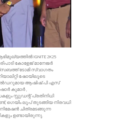
മുഖ്യത്തിൽ IGNITE 2K25
യ പരിപാടി കോളേജ് മാനേജർ
എലിസബത്ത്‌ ടോമി സ്വാഗതം
ിയാലിറ്റി ഷോയിലൂടെ
ബിൽഡറുമായ ആഷിഷ് പി എസ്
ിഷോർ കുമാർ ,
 സ്റ്റുഡന്റ് പ്രതിനിധി
ട്, ഗെയിം ലൂപ് തുടങ്ങിയ നിരവധി
നിമേഷൻ ചിത്രമടങ്ങുന്ന
ളും ഉണ്ടായിരുന്നു.