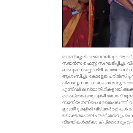
താണിശ്ശേരി തരണനല്ലൂർ ആർട്സ്
സയൻസ് ഫെസ്റ്റ് സംഘടിപ്പിച്ചു.
ബഹുമാനപ്പെട്ട ശ്രീ. ജാതവേദൻ ന
ആശംസിച്ചു. കോളേജ് പ്രിൻസിപ്
പ്രശസ്തനായ ഗായകൻ മാസ്റ്റർ
എന്നിവർ മുഖ്യാതിഥികളായി.അക്കാ
മൈക്രോബയോളജി മേധാവി മുകേഷ്, 
സാനിയ നന്ദിയും രേഖപെടുത്തി.വിവ
ഇവൻ്റുകളിൽ വിദ്യാർത്ഥികൾ മത്
മൈക്രോഹബ് പ്രദർശനവും ഫെസ്റ്റ
വിജയികൾക്ക് കാഷ് പ്രൈസും വിത