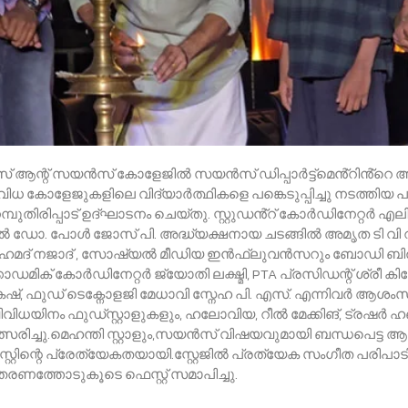
 ആന്റ് സയൻസ് കോളേജിൽ സയൻസ് ഡിപ്പാർട്ട്മെൻ്റിൻ്റെ ആഭി
 വിവിധ കോളേജുകളിലെ വിദ്യാർത്ഥികളെ പങ്കെടുപ്പിച്ചു നടത്തി
മ്പുതിരിപ്പാട് ഉദ്ഘാടനം ചെയ്തു. സ്റ്റുഡൻ്റ് കോർഡിനേറ്റർ 
പൽ ഡോ. പോൾ ജോസ് പി. അദ്ധ്യക്ഷനായ ചടങ്ങിൽ അമൃത ടി വി റ
 അഹമദ്‌ നജാദ് , സോഷ്യൽ മീഡിയ ഇൻഫ്ലുവൻസറും ബോഡി 
ഡമിക് കോർഡിനേറ്റർ ജ്യോതി ലക്ഷ്മി, PTA പ്രസിഡന്റ് ശ്രീ ക
ഫുഡ്‌ ടെക്നോളജി മേധാവി സ്നേഹ പി. എസ്. എന്നിവർ ആശംസകളും
ിധയിനം ഫുഡ്സ്റ്റാളുകളും, ഹലോവിയ, റീൽ മേക്കിങ്, ട്രഷർ ഹണ്
സരിച്ചു.മെഹന്തി സ്റ്റാളും,സയൻസ് വിഷയവുമായി ബന്ധപെട്ട ആ
ിന്റെ പ്രേത്യേകതയായി.സ്റ്റേജിൽ പ്രത്യേക സംഗീത പരിപാടിക
രണത്തോടുകൂടെ ഫെസ്റ്റ് സമാപിച്ചു.